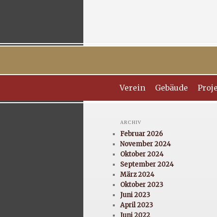
Hauptmenü
Verein
Zum
Zum
Gebäude
Proj
Inhalt
sekundären
ARCHIV
Februar 2026
wechseln
Inhalt
November 2024
Oktober 2024
wechseln
September 2024
März 2024
Oktober 2023
Juni 2023
April 2023
Juni 2022