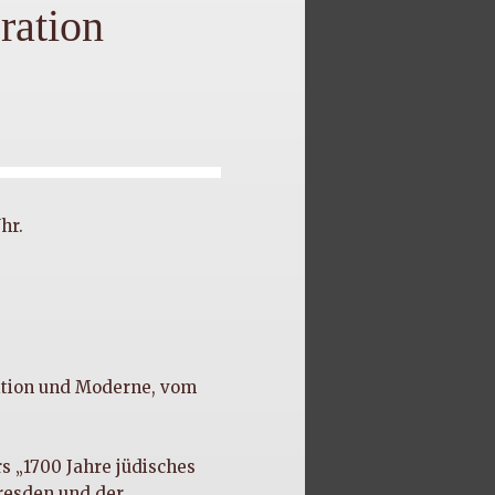
ration
hr.
ition und Moderne, vom
s „1700 Jahre jüdisches
resden und der