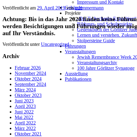
Impressum und Kontakt
Gebäude
Veröffentlicht am
29. April 2019
von
mzimmermann
Projekte
Achtung: Bis in das Jahr 2020 finden keine Führung
„Die Tschechanin-Expedition“
Bildungs- und Schulprojekte
werden Besichtigungen und Führungen wieder mögl
Gedenkbuch der Görlitzer Jud
auf Ihr Verständnis.
Lernen und verstehen. Zukunft
Stolpersteine Guide
Veröffentlicht unter
Uncategorized
Führungen
Veranstaltungen
Archiv
Jewish Remembrance Week 2
Veranstaltungsarchiv
Februar 2026
100 Jahre Görlitzer Synagoge
November 2024
Ausstellung
Oktober 2024
Publikationen
September 2024
März 2024
Oktober 2023
Juni 2023
April 2023
Juni 2022
Mai 2022
April 2022
März 2022
Oktober 2021