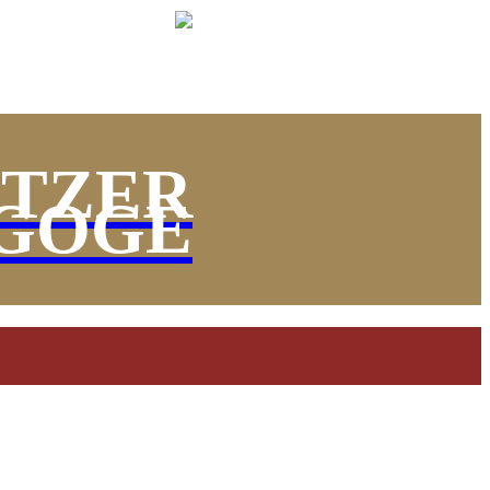
ITZER
GOGE