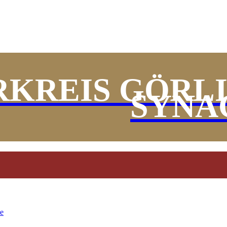
KREIS GÖRL
SYNA
le