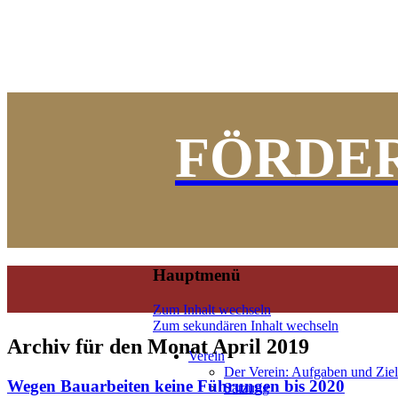
FÖRDER
Hauptmenü
Zum Inhalt wechseln
Zum sekundären Inhalt wechseln
Archiv für den Monat
April 2019
Verein
Der Verein: Aufgaben und Zie
Wegen Bauarbeiten keine Führungen bis 2020
Satzung