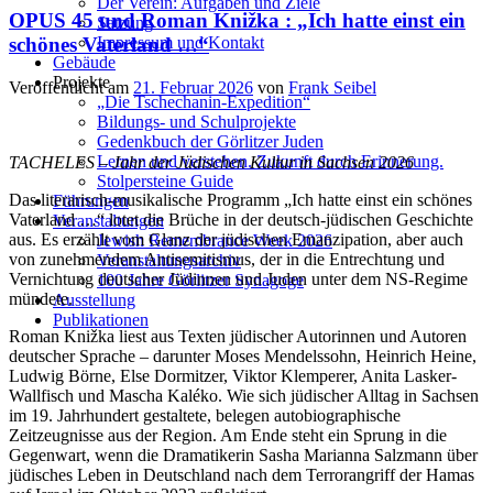
Der Verein: Aufgaben und Ziele
OPUS 45 und Roman Knižka : „Ich hatte einst ein
Satzung
Impressum und Kontakt
schönes Vaterland …“
Gebäude
Projekte
Veröffentlicht am
21. Februar 2026
von
Frank Seibel
„Die Tschechanin-Expedition“
Bildungs- und Schulprojekte
Gedenkbuch der Görlitzer Juden
Lernen und verstehen. Zukunft durch Erinnerung.
TACHELES – Jahr der Jüdischen Kultur in Sachsen 2026
Stolpersteine Guide
Das literarisch-musikalische Programm „Ich hatte einst ein schönes
Führungen
Vaterland …“ lotet die Brüche in der deutsch-jüdischen Geschichte
Veranstaltungen
aus. Es erzählt vom Glanz der jüdischen Emanzipation, aber auch
Jewish Remembrance Week 2026
von zunehmendem Antisemitismus, der in die Entrechtung und
Veranstaltungsarchiv
Vernichtung deutscher Jüdinnen und Juden unter dem NS-Regime
100 Jahre Görlitzer Synagoge
mündete.
Ausstellung
Publikationen
Roman Knižka liest aus Texten jüdischer Autorinnen und Autoren
deutscher Sprache – darunter Moses Mendelssohn, Heinrich Heine,
Ludwig Börne, Else Dormitzer, Viktor Klemperer, Anita Lasker-
Wallfisch und Mascha Kaléko. Wie sich jüdischer Alltag in Sachsen
im 19. Jahrhundert gestaltete, belegen autobiographische
Zeitzeugnisse aus der Region. Am Ende steht ein Sprung in die
Gegenwart, wenn die Dramatikerin Sasha Marianna Salzmann über
jüdisches Leben in Deutschland nach dem Terrorangriff der Hamas