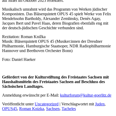
auf Israel im Oktober 2023 reflektiert.
Musikalisch umrahmt wird das Programm von Werken jüdischer
Komponisten. Das Bläserquintett OPUS 45 spielt Werke von Felix
Mendelssohn Bartholdy, Alexander Zemlinsky, Denès Agay,
Jacques Ibert und Pavel Haas, deren Biografien ebenfalls eng mit
der deutsch-jüdischen Geschichte verbunden sind.
Rezitation: Roman Knižka
Musik: Bläserquintett OPUS 45 (Musiker:innen der Dresdner
Philharmonie, Hamburgische Staatsoper, NDR Radiophilharmonie
Hannover und Beethoven Orchester Bonn)
Foto: Daniel Haeker
Gefördert von der Kulturstiftung des Freistaates Sachsen mit
Haushaltsmitteln des Freistaates Sachsen auf Beschluss des
Sächsischen Landtages.
Anmeldung erwünscht per E-Mail:
kulturforum@kultur-goerlitz.de
Veröffentlicht unter
Uncategorized
|
Verschlagwortet mit
Juden
,
OPUS45
,
Roman Knizka
,
Sachsen
,
Tacheles