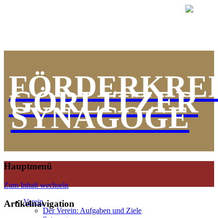
FÖRDERKREI
GÖRLITZER
SYNAGOGE
Hauptmenü
Zum Inhalt wechseln
Verein
Artikelnavigation
Der Verein: Aufgaben und Ziele