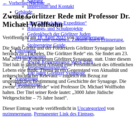
Satzung
←
Vorherige
Nächste
→
Impressum und Kontakt
Gebäude
Zweite Görlitzer Rede mit Professor Dr.
Projekte
Michael Wolffsohn
„Die Tschechanin-Expedition“
Bildungs- und Schulprojekte
Gedenkbuch der Görlitzer Juden
Veröffentlicht am
18. April 2023
von
mzimmermann
Lernen und verstehen. Zukunft durch Erinnerung.
Stolpersteine Guide
Die Stadt Görlitz und der Förderkreis Görlitzer Synagoge laden
Führungen
herzlich zu „Tacheles. Die Görlitzer Rede“ ein. Sie findet am 23.
Veranstaltungen
Mai 2023 im Kulturforum Görlitzer Synagoge statt. Unter diesem
Jewish Remembrance Week 2026
Titel hält in jährlichem Abstand eine Persönlichkeit des öffentlichen
Veranstaltungsarchiv
Lebens eine Rede. Thema ist ein Gegenstand von Aktualität und
100 Jahre Görlitzer Synagoge
zeitgeschichtlicher Relevanz – zugleich mit Bezug zur
Ausstellung
ursprünglichen Bestimmung und Geschichte der Synagoge. Die
Publikationen
zweite „Görlitzer Rede“ wird Professor Dr. Michael Wolffsohn
halten. Der Titel seiner Rede lautet: „3000 Jahre Jüdische
Weltgeschichte – 75 Jahre Israel“.
Dieser Eintrag wurde veröffentlicht in
Uncategorized
von
mzimmermann
.
Permanenter Link des Eintrags
.