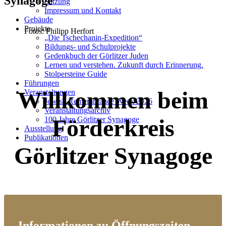
Synagoge
Satzung
Impressum und Kontakt
Gebäude
Projekte
Fotos: Philipp Herfort
„Die Tschechanin-Expedition“
Bildungs- und Schulprojekte
Gedenkbuch der Görlitzer Juden
Lernen und verstehen. Zukunft durch Erinnerung.
Stolpersteine Guide
Führungen
Willkommen beim
Veranstaltungen
Jewish Remembrance Week 2026
Veranstaltungsarchiv
Förderkreis
100 Jahre Görlitzer Synagoge
Ausstellung
Publikationen
Görlitzer Synagoge
Informationen zu Öffnungszeiten,